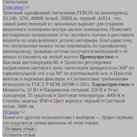
Светильник
Описание
Трековый однофазный светильник FERON на шинопровод,
AL140, 32W, 4000К белый, 2880Lm, черный, 41614 - это
самый качественный из экономных вариант для создания
акцентного освещения внутри жилых помещения. Позволяет
регулировать направление угла светового потока и расставить
акценты на определённых деталях интерьера. Благодаря тому,
что светильники можно легко перемещать по однофазному
шинопроводу, трековая система получается мобильной и её
можно установить на любой высоте
Преимущества:
Высокая цветопередача 80.
Удобство регулировки
направления светового луча: светильник вращается на 360º по
горизонтальной оси и на 90º по вертикальной оси.
Простой
монтаж и надежная фиксация.
Соответствие требованиям
безопасности ГОСТ Р МЭК 60598-1-2011.
Характеристики:
Мощность: 32 Вт
Напряжение питания: 220 В
Угол
освещения: 35 градусов
Цветовая температура: 4000 К
Степень защиты: IP40
Цвет корпуса: черный
Световой
поток: 2880 лм
Отзывы
Помогите другим пользователям с выбором — будьте первым,
кто поделится своим мнением об этом товаре.
Оставить отзыв
Оставить отзыв