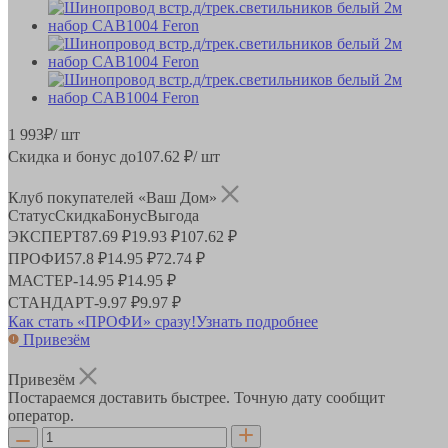
1 993
₽
/ шт
Скидка и бонус до
107.62
₽/ шт
Клуб покупателей «Ваш Дом»
Статус
Скидка
Бонус
Выгода
ЭКСПЕРТ
87.69 ₽
19.93 ₽
107.62 ₽
ПРОФИ
57.8 ₽
14.95 ₽
72.74 ₽
МАСТЕР
-
14.95 ₽
14.95 ₽
СТАНДАРТ
-
9.97 ₽
9.97 ₽
Как стать «ПРОФИ» сразу!
Узнать подробнее
Привезём
Привезём
Постараемся доставить быстрее. Точную дату сообщит
оператор.