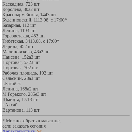
Каскадная, 72
3 шт
Королева, 30а
2 шт
Красноармейская, 144
3 шт
Будённовский, 11
13.08, с 17:00*
Базарная, 11
2 шт
Ленина, 119
3 шт
Горсоветская, 45
3 шт
Тибетская, 34
13.08, с 17:00*
Ларина, 45
2 шт
Малиновского, 48а
2 шт
Нансена, 152а
3 шт
Портовая, 532
3 шт
Портовая, 70
2 шт
Рабочая площадь, 19
2 шт
Сальский, 28a
3 шт
г.Батайск
Ленина, 168а
2 шт
М.Горького, 285е
3 шт
Шмидта, 17/1
3 шт
г.Аксай
Вартанова, 11
3 шт
* Можно забрать в магазине,
если заказать сегодня
Характеристики