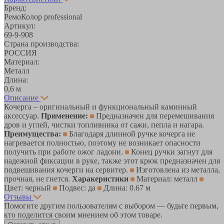
Бренд:
РемоКолор professional
Артикул:
69-9-908
Страна производства:
РОССИЯ
Материал:
Металл
Длина:
0,6 м
Описание
Кочерга – оригинальный и функциональный каминный
аксессуар.
Применение:
Предназначен для перемешивания
дров и углей, чистки топливника от сажи, пепла и нагара.
Преимущества:
Благодаря длинной ручке кочерга не
нагревается полностью, поэтому не возникает опасности
получить при работе ожог ладони.
Конец ручки загнут для
надежной фиксации в руке, также этот крюк предназначен для
подвешивания кочерги на сервитер.
Изготовлена из металла,
прочная, не гнется.
Харакеристики
Материал: металл
Цвет: черный
Подвес: да
Длина: 0.67 м
Отзывы
Помогите другим пользователям с выбором — будьте первым,
кто поделится своим мнением об этом товаре.