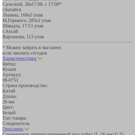
Сальский, 28a
17.08, с 17:00*
г.Батайск
Ленина, 168а
3 упак
М.Горького, 285е
2 упак
Шмидта, 17/1
3 упак
г.Аксай
Вартанова, 11
3 упак
* Можно забрать в магазине,
если заказать сегодня
Характеристики
Бренд:
Rexant
Артикул:
08-0751
Страна производства:
Китай
Длина:
26 мм
Цвет:
Белый
Тип товара:
Соединитель
Описание
Соединитель термоусаживаемый под пайку (L-26 мм) 0.25-