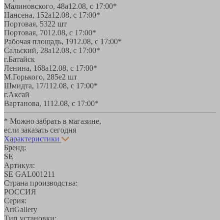
Малиновского, 48а
12.08, с 17:00*
Нансена, 152а
12.08, с 17:00*
Портовая, 532
2 шт
Портовая, 70
12.08, с 17:00*
Рабочая площадь, 19
12.08, с 17:00*
Сальский, 28a
12.08, с 17:00*
г.Батайск
Ленина, 168а
12.08, с 17:00*
М.Горького, 285е
2 шт
Шмидта, 17/1
12.08, с 17:00*
г.Аксай
Вартанова, 11
12.08, с 17:00*
* Можно забрать в магазине,
если заказать сегодня
Характеристики
Бренд:
SE
Артикул:
SE GAL001211
Страна производства:
РОССИЯ
Серия:
ArtGallery
Тип установки: