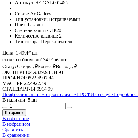
Артикул:
SE GAL001465
Серия:
ArtGallery
Тип установки:
Встраиваемый
Цвет:
Базальт
Степень защиты:
IP20
Количество клавиш:
2
Тип товара:
Переключатель
Цена:
1 499
₽
/ шт
скидка и бонус до
134.91
₽/ шт
Статус
Скидка, ₽
Бонус, ₽
Выгода, ₽
ЭКСПЕРТ
104.93
29.98
134.91
ПРОФИ
74.95
22.49
97.44
МАСТЕР
-
22.49
22.49
СТАНДАРТ
-
14.99
14.99
Профессиональным строителям -
«ПРОФИ»
сразу!
›
Подробнее 
В наличии: 5 шт
В корзину
В избранное
В избранном
Сравнить
В сравнении