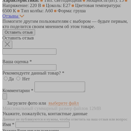
Характеристики:
Тип: светодиодная
Мощность (Вт): 15
Напряжение: 220 В
Цоколь: E27
Цветовая температура:
6500 К
Тип колбы: A60
Форма: груша
Отзывы
Помогите другим пользователям с выбором — будьте первым,
кто поделится своим мнением об этом товаре.
Оставить отзыв
Оставить отзыв
Ваша оценка *
Рекомендуете данный товар? *
Да
Нет
Комментарии *
Загрузите фото или
выберите файл
Максимальный суммарный размер файлов 12MB
Укажите, пожалуйста, контактные данные
Данные не публикуются и нужны, чтобы ответить на ваш отзыв или вопрос
Имя *
Укажите Ваше имя или псевдоним