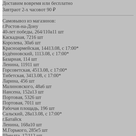
Доставим вовремя или бесплатно
Завтра
от 2-х часов
от 90 ₽
Самовывоз из магазинов:
г.Ростов-на-Дону
40-лет победы, 264/110а
11 шт
Каскадная, 72
16 шт
Королева, 30а
6 шт
Красноармейская, 144
13.08, с 17:00*
Будённовский, 11
13.08, с 17:00*
Базарная, 11
4 шт
Ленина, 119
11 шт
Горсоветская, 45
13.08, с 17:00*
Тибетская, 34
13.08, с 17:00*
Ларина, 45
6 шт
Малиновского, 48а
6 шт
Нансена, 152а
13 шт
Портовая, 532
6 шт
Портовая, 70
11 шт
Рабочая площадь, 19
6 шт
Сальский, 28a
13.08, с 17:00*
г.Батайск
Ленина, 168а
10 шт
М.Горького, 285е
5 шт
Шмидта, 17/1
12 шт