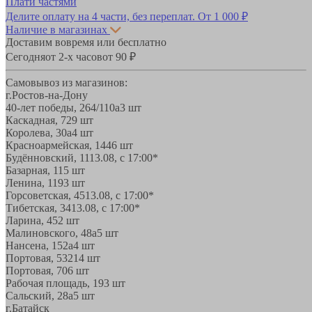
Плати частями
Делите оплату на 4 части, без переплат.
От 1 000 ₽
Наличие в магазинах
Доставим вовремя или бесплатно
Сегодня
от 2-х часов
от 90 ₽
Самовывоз из магазинов:
г.Ростов-на-Дону
40-лет победы, 264/110а
3 шт
Каскадная, 72
9 шт
Королева, 30а
4 шт
Красноармейская, 144
6 шт
Будённовский, 11
13.08, с 17:00*
Базарная, 11
5 шт
Ленина, 119
3 шт
Горсоветская, 45
13.08, с 17:00*
Тибетская, 34
13.08, с 17:00*
Ларина, 45
2 шт
Малиновского, 48а
5 шт
Нансена, 152а
4 шт
Портовая, 532
14 шт
Портовая, 70
6 шт
Рабочая площадь, 19
3 шт
Сальский, 28a
5 шт
г.Батайск