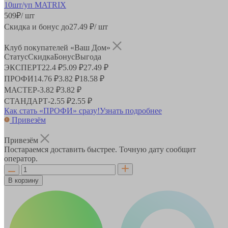
509
₽
/ шт
Скидка и бонус до
27.49
₽/ шт
Клуб покупателей «Ваш Дом»
Статус
Скидка
Бонус
Выгода
ЭКСПЕРТ
22.4 ₽
5.09 ₽
27.49 ₽
ПРОФИ
14.76 ₽
3.82 ₽
18.58 ₽
МАСТЕР
-
3.82 ₽
3.82 ₽
СТАНДАРТ
-
2.55 ₽
2.55 ₽
Как стать «ПРОФИ» сразу!
Узнать подробнее
Привезём
Привезём
Постараемся доставить быстрее. Точную дату сообщит
оператор.
В корзину