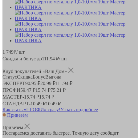
1 749
₽
/ шт
Скидка и бонус до
111.94
₽/ шт
Клуб покупателей «Ваш Дом»
Статус
Скидка
Бонус
Выгода
ЭКСПЕРТ
90.95 ₽
20.99 ₽
111.94 ₽
ПРОФИ
59.47 ₽
15.74 ₽
75.21 ₽
МАСТЕР
-
15.74 ₽
15.74 ₽
СТАНДАРТ
-
10.49 ₽
10.49 ₽
Как стать «ПРОФИ» сразу!
Узнать подробнее
Привезём
Привезём
Постараемся доставить быстрее. Точную дату сообщит