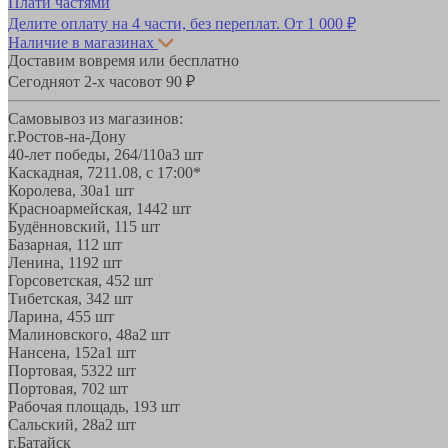
Плати частями
Делите оплату на 4 части, без переплат.
От 1 000 ₽
Наличие в магазинах
Доставим вовремя или бесплатно
Сегодня
от 2-х часов
от 90 ₽
Самовывоз из магазинов:
г.Ростов-на-Дону
40-лет победы, 264/110а
3 шт
Каскадная, 72
11.08, с 17:00*
Королева, 30а
1 шт
Красноармейская, 144
2 шт
Будённовский, 11
5 шт
Базарная, 11
2 шт
Ленина, 119
2 шт
Горсоветская, 45
2 шт
Тибетская, 34
2 шт
Ларина, 45
5 шт
Малиновского, 48а
2 шт
Нансена, 152а
1 шт
Портовая, 532
2 шт
Портовая, 70
2 шт
Рабочая площадь, 19
3 шт
Сальский, 28a
2 шт
г.Батайск