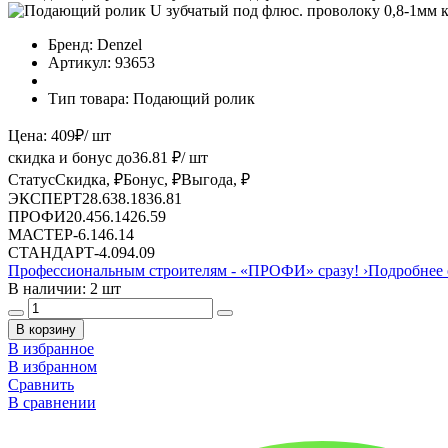
Бренд:
Denzel
Артикул:
93653
Тип товара:
Подающий ролик
Цена:
409
₽
/ шт
скидка и бонус до
36.81
₽/ шт
Статус
Скидка, ₽
Бонус, ₽
Выгода, ₽
ЭКСПЕРТ
28.63
8.18
36.81
ПРОФИ
20.45
6.14
26.59
МАСТЕР
-
6.14
6.14
СТАНДАРТ
-
4.09
4.09
Профессиональным строителям -
«ПРОФИ»
сразу!
›
Подробнее 
В наличии: 2 шт
В корзину
В избранное
В избранном
Сравнить
В сравнении