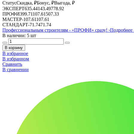
Статус
Скидка, ₽
Бонус, ₽
Выгода, ₽
ЭКСПЕРТ
635.44
143.49
778.92
ПРОФИ
399.71
107.61
507.33
МАСТЕР
-
107.61
107.61
СТАНДАРТ
-
71.74
71.74
Профессиональным строителям -
«ПРОФИ»
сразу!
›
Подробнее 
В наличии: 5 шт
В корзину
В избранное
В избранном
Сравнить
В сравнении