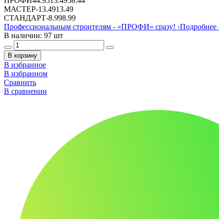
ПРОФИ
44.95
13.49
58.44
МАСТЕР
-
13.49
13.49
СТАНДАРТ
-
8.99
8.99
Профессиональным строителям -
«ПРОФИ»
сразу!
›
Подробнее 
В наличии: 97 шт
В корзину
В избранное
В избранном
Сравнить
В сравнении