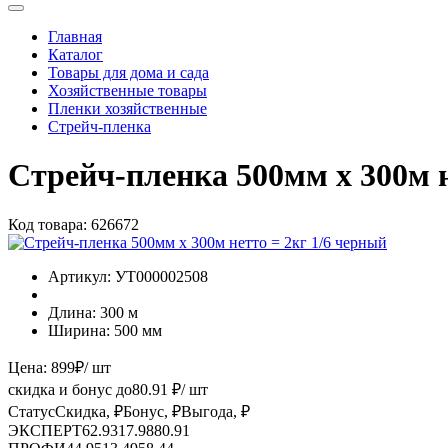
Главная
Каталог
Товары для дома и сада
Хозяйственные товары
Пленки хозяйственные
Стрейч-пленка
Стрейч-пленка 500мм х 300м н
Код товара:
626672
Артикул:
УТ000002508
Длина:
300 м
Ширина:
500 мм
Цена:
899
₽
/ шт
скидка и бонус до
80.91
₽/ шт
Статус
Скидка, ₽
Бонус, ₽
Выгода, ₽
ЭКСПЕРТ
62.93
17.98
80.91