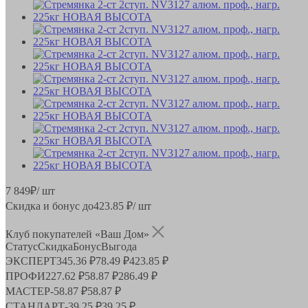
7 849
₽
/ шт
Скидка и бонус до
423.85
₽/ шт
Клуб покупателей «Ваш Дом»
Статус
Скидка
Бонус
Выгода
ЭКСПЕРТ
345.36 ₽
78.49 ₽
423.85 ₽
ПРОФИ
227.62 ₽
58.87 ₽
286.49 ₽
МАСТЕР
-
58.87 ₽
58.87 ₽
СТАНДАРТ
-
39.25 ₽
39.25 ₽