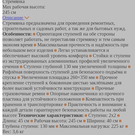
Стремянка
Max рабочая высота:
245 см
Описание
Стремянка предназначена для проведения ремонтных,
строительных и садовых работ, а так же для бытовых нужд.
Особенности:
Ориентация ступеней на обе стороны
позволяет работать, не переставляя стремянку и тем самым
экономя время
Максимальная прочность и надёжность при
небольшом весе изделия
Легко устанавливается и
обеспечивает высокий уровень комфорта
Стойки и ступени
из экструдированных алюминиевых профилей увеличенного
сечения
Ступени глубиной 130 мм увеличенной толщины
Рифлёная поверхность ступеней для безопасного подъёма и
спуска
Увеличенная площадка 260×350 мм
Прочное
крепление ступеней к боковинам шестью заклёпками для
более высокой устойчивости конструкции
Прочные
страховочные ремни
Опорные наконечники из прочного
пластика для устойчивого положения
Компактность при
хранении и транспортировке
Практичность и внимание к
каждой детали гарантируют безопасность работы на любой
высоте
Технические характеристики:
Ступени: 2х2
Длина: 45 см
Рабочая высота: 245 см
Ширина: 40 см
Глубина ступени: 130 мм
Максимальная нагрузка: 225 кг
Вес: 3,6 кг