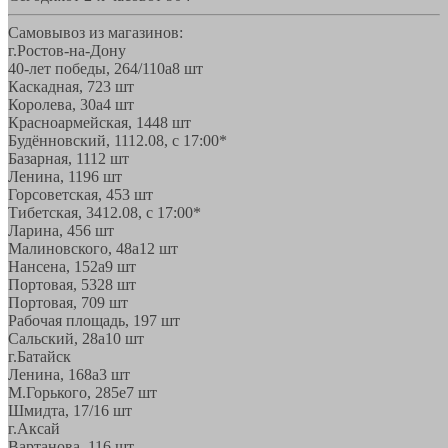
Самовывоз из магазинов:
г.Ростов-на-Дону
40-лет победы, 264/110а
8 шт
Каскадная, 72
3 шт
Королева, 30а
4 шт
Красноармейская, 144
8 шт
Будённовский, 11
12.08, с 17:00*
Базарная, 11
12 шт
Ленина, 119
6 шт
Горсоветская, 45
3 шт
Тибетская, 34
12.08, с 17:00*
Ларина, 45
6 шт
Малиновского, 48а
12 шт
Нансена, 152а
9 шт
Портовая, 532
8 шт
Портовая, 70
9 шт
Рабочая площадь, 19
7 шт
Сальский, 28a
10 шт
г.Батайск
Ленина, 168а
3 шт
М.Горького, 285е
7 шт
Шмидта, 17/1
6 шт
г.Аксай
Вартанова, 11
6 шт