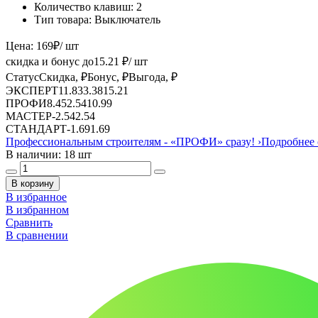
Количество клавиш:
2
Тип товара:
Выключатель
Цена:
169
₽
/ шт
скидка и бонус до
15.21
₽/ шт
Статус
Скидка, ₽
Бонус, ₽
Выгода, ₽
ЭКСПЕРТ
11.83
3.38
15.21
ПРОФИ
8.45
2.54
10.99
МАСТЕР
-
2.54
2.54
СТАНДАРТ
-
1.69
1.69
Профессиональным строителям -
«ПРОФИ»
сразу!
›
Подробнее 
В наличии: 18 шт
В корзину
В избранное
В избранном
Сравнить
В сравнении