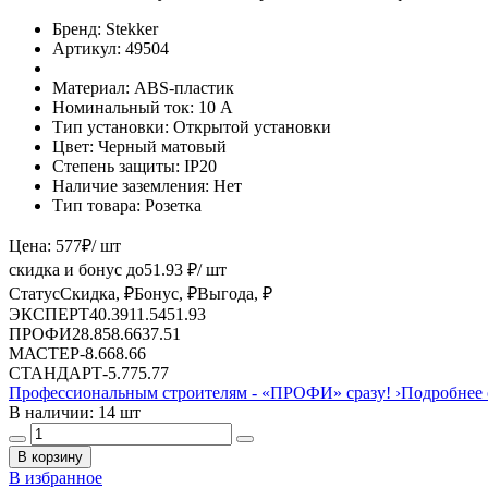
Бренд:
Stekker
Артикул:
49504
Материал:
ABS-пластик
Номинальный ток:
10 А
Тип установки:
Открытой установки
Цвет:
Черный матовый
Степень защиты:
IP20
Наличие заземления:
Нет
Тип товара:
Розетка
Цена:
577
₽
/ шт
скидка и бонус до
51.93
₽/ шт
Статус
Скидка, ₽
Бонус, ₽
Выгода, ₽
ЭКСПЕРТ
40.39
11.54
51.93
ПРОФИ
28.85
8.66
37.51
МАСТЕР
-
8.66
8.66
СТАНДАРТ
-
5.77
5.77
Профессиональным строителям -
«ПРОФИ»
сразу!
›
Подробнее 
В наличии: 14 шт
В корзину
В избранное