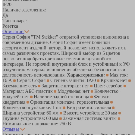
IP20
Наличие заземления:
Да
Тип товара:
Розетка
Описание
Серия София "TM Stekker" открытой установки выполнена в
современном дизайне. Серия София имеет большой
ассортимент изделий, который позволяет использовать их в
самых различных проектах. Широкий выбор из 5 цветов
позволит подобрать цветовые сочетание для любого
интерьера. Не горючий внутренний блок и устойчивый к УФ
излучению материал исполнения обеспечат безопасность и
долговечность использования.
Характеристики:
Max ток:
16 А
Серия: София
Степень защиты: IP20
Крышка: нет
Заземление: есть
Защитные шторки: нет
Цвет: серебро
Материал: АБС-пластик
Модульная: нет
Количество
модулей: нет
Наличие задней стенки: да
Форма:
квадратная
Ориентация монтажа: горизонтальная
Количество в упаковке: 1 шт
Вид розетки: силовая
Ширина устройства: 60 мм
Высота устройства: 30 мм
Глубина устройства: 60 мм
Зажимная система: винты
Номинальное напряжение: 250 В
Отзывы
Помогите другим пользователям с выбором — будьте первым,