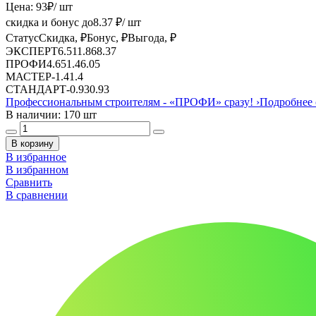
Цена:
93
₽
/ шт
скидка и бонус до
8.37
₽/ шт
Статус
Скидка, ₽
Бонус, ₽
Выгода, ₽
ЭКСПЕРТ
6.51
1.86
8.37
ПРОФИ
4.65
1.4
6.05
МАСТЕР
-
1.4
1.4
СТАНДАРТ
-
0.93
0.93
Профессиональным строителям -
«ПРОФИ»
сразу!
›
Подробнее 
В наличии: 170 шт
В корзину
В избранное
В избранном
Сравнить
В сравнении