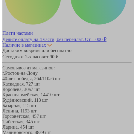
Плати частями
Делите оплату на 4 части, без переплат.
От 1 000 ₽
Наличие в магазинах
Доставим вовремя или бесплатно
Сегодня
от 2-х часов
от 90 ₽
Самовывоз из магазинов:
г.Ростов-на-Дону
40-лет победы, 264/110а
6 шт
Каскадная, 72
7 шт
Королева, 30а
7 шт
Красноармейская, 144
10 шт
Будённовский, 11
3 шт
Базарная, 11
5 шт
Ленина, 119
3 шт
Горсоветская, 45
7 шт
Тибетская, 34
5 шт
Ларина, 45
4 шт
Малиновского, 48а
9 шт