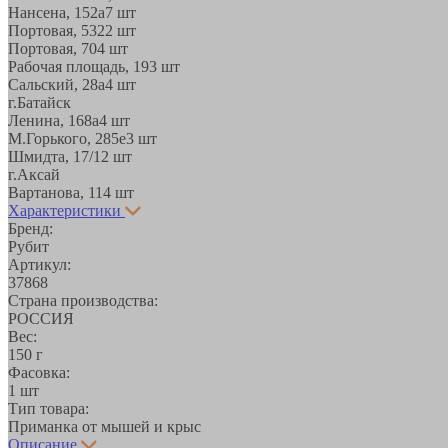
Нансена, 152а
7 шт
Портовая, 532
2 шт
Портовая, 70
4 шт
Рабочая площадь, 19
3 шт
Сальский, 28a
4 шт
г.Батайск
Ленина, 168а
4 шт
М.Горького, 285е
3 шт
Шмидта, 17/1
2 шт
г.Аксай
Вартанова, 11
4 шт
Характеристики
Бренд:
Рубит
Артикул:
37868
Страна производства:
РОССИЯ
Вес:
150 г
Фасовка:
1 шт
Тип товара:
Приманка от мышей и крыс
Описание