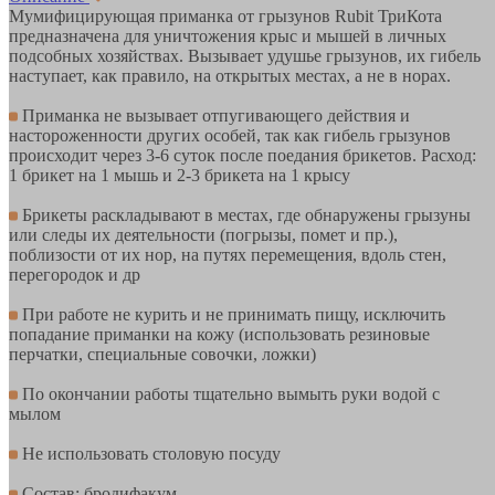
Мумифицирующая приманка от грызунов Rubit ТриКота
предназначена для уничтожения крыс и мышей в личных
подсобных хозяйствах. Вызывает удушье грызунов, их гибель
наступает, как правило, на открытых местах, а не в норах.
Приманка не вызывает отпугивающего действия и
настороженности других особей, так как гибель грызунов
происходит через 3-6 суток после поедания брикетов. Расход:
1 брикет на 1 мышь и 2-3 брикета на 1 крысу
Брикеты раскладывают в местах, где обнаружены грызуны
или следы их деятельности (погрызы, помет и пр.),
поблизости от их нор, на путях перемещения, вдоль стен,
перегородок и др
При работе не курить и не принимать пищу, исключить
попадание приманки на кожу (использовать резиновые
перчатки, специальные совочки, ложки)
По окончании работы тщательно вымыть руки водой с
мылом
Не использовать столовую посуду
Состав: бродифакум