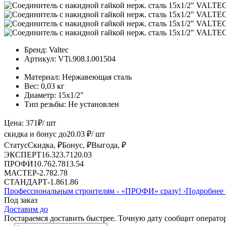
Бренд:
Valtec
Артикул:
VTi.908.I.001504
Материал:
Нержавеющая сталь
Вес:
0,03 кг
Диаметр:
15х1/2"
Тип резьбы:
Не установлен
Цена:
371
₽
/ шт
скидка и бонус до
20.03
₽/ шт
Статус
Скидка, ₽
Бонус, ₽
Выгода, ₽
ЭКСПЕРТ
16.32
3.71
20.03
ПРОФИ
10.76
2.78
13.54
МАСТЕР
-
2.78
2.78
СТАНДАРТ
-
1.86
1.86
Профессиональным строителям -
«ПРОФИ»
сразу!
›
Подробнее 
Под заказ
Доставим до
Постараемся доставить быстрее. Точную дату сообщит оператор