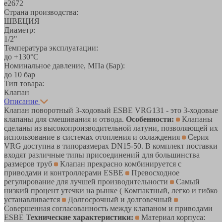
е2672
Страна производства:
ШВЕЦИЯ
Диаметр:
1/2"
Температура эксплуатации:
до +130°С
Номинальное давление, МПа (Бар):
до 10 бар
Тип товара:
Клапан
Описание
Клапан поворотный 3-ходовый ESBE VRG131 - это 3-ходовые
клапаны для смешивания и отвода.
Особенности:
Клапаны
сделаны из высокопроизводительной латуни, позволяющей их
использование в системах отопления и охлаждения
Серия
VRG доступна в типоразмерах DN15-50. В комплект поставки
входят различные типы присоединений для большинства
размеров труб
Клапан прекрасно комбинируется с
приводами и контроллерами ESBE
Превосходное
регулирование для лучшей производительности
Самый
низкий процент утечки на рынке ( Компактный, легко и гибко
устанавливается
Долгосрочный и долговечный
Совершенная согласованность между клапаном и приводами
ESBE
Технические характеристики:
Материал корпуса: