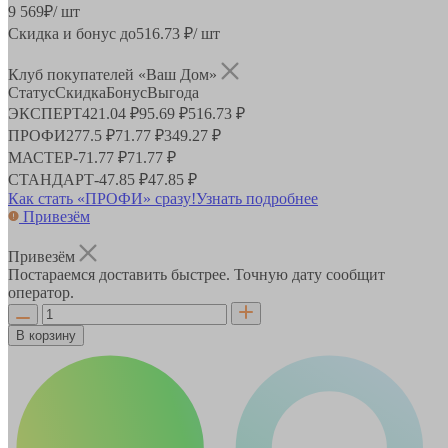
9 569
₽
/ шт
Скидка и бонус до
516.73
₽/ шт
Клуб покупателей «Ваш Дом»
Статус
Скидка
Бонус
Выгода
ЭКСПЕРТ
421.04 ₽
95.69 ₽
516.73 ₽
ПРОФИ
277.5 ₽
71.77 ₽
349.27 ₽
МАСТЕР
-
71.77 ₽
71.77 ₽
СТАНДАРТ
-
47.85 ₽
47.85 ₽
Как стать «ПРОФИ» сразу!
Узнать подробнее
Привезём
Привезём
Постараемся доставить быстрее. Точную дату сообщит
оператор.
В корзину