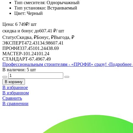
Тип смесителя:
Однорычажный
Тип установки:
Встраиваемый
Цвет:
Черный
Цена:
6 749
₽
/ шт
скидка и бонус до
607.41
₽/ шт
Статус
Скидка, ₽
Бонус, ₽
Выгода, ₽
ЭКСПЕРТ
472.43
134.98
607.41
ПРОФИ
337.45
101.24
438.69
МАСТЕР
-
101.24
101.24
СТАНДАРТ
-
67.49
67.49
Профессиональным строителям -
«ПРОФИ»
сразу!
›
Подробнее 
В наличии: 5 шт
В корзину
В избранное
В избранном
Сравнить
В сравнении