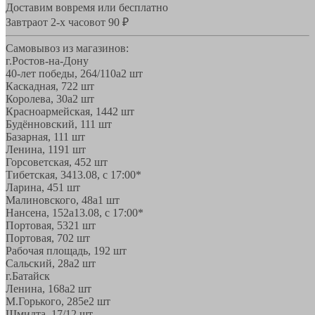
Доставим вовремя или бесплатно
Завтра
от 2-х часов
от 90 ₽
Самовывоз из магазинов:
г.Ростов-на-Дону
40-лет победы, 264/110а
2 шт
Каскадная, 72
2 шт
Королева, 30а
2 шт
Красноармейская, 144
2 шт
Будённовский, 11
1 шт
Базарная, 11
1 шт
Ленина, 119
1 шт
Горсоветская, 45
2 шт
Тибетская, 34
13.08, с 17:00*
Ларина, 45
1 шт
Малиновского, 48а
1 шт
Нансена, 152а
13.08, с 17:00*
Портовая, 532
1 шт
Портовая, 70
2 шт
Рабочая площадь, 19
2 шт
Сальский, 28a
2 шт
г.Батайск
Ленина, 168а
2 шт
М.Горького, 285е
2 шт
Шмидта, 17/1
2 шт