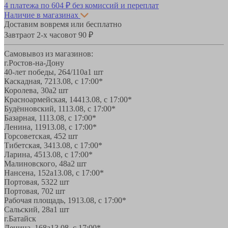
4 платежа по
604 ₽
без комиссий и переплат
Наличие в магазинах
Доставим вовремя или бесплатно
Завтра
от 2-х часов
от 90 ₽
Самовывоз из магазинов:
г.Ростов-на-Дону
40-лет победы, 264/110а
1 шт
Каскадная, 72
13.08, с 17:00*
Королева, 30а
2 шт
Красноармейская, 144
13.08, с 17:00*
Будённовский, 11
13.08, с 17:00*
Базарная, 11
13.08, с 17:00*
Ленина, 119
13.08, с 17:00*
Горсоветская, 45
2 шт
Тибетская, 34
13.08, с 17:00*
Ларина, 45
13.08, с 17:00*
Малиновского, 48а
2 шт
Нансена, 152а
13.08, с 17:00*
Портовая, 532
2 шт
Портовая, 70
2 шт
Рабочая площадь, 19
13.08, с 17:00*
Сальский, 28a
1 шт
г.Батайск
Ленина, 168а
13.08, с 17:00*