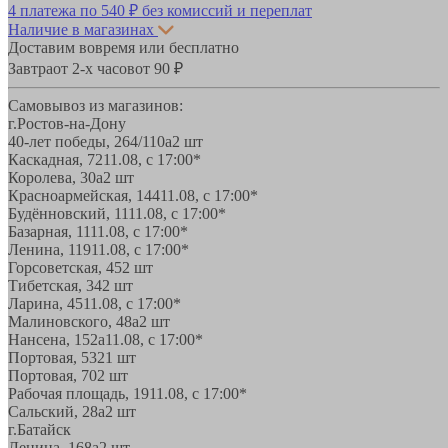
4 платежа по
540 ₽
без комиссий и переплат
Наличие в магазинах
Доставим вовремя или бесплатно
Завтра
от 2-х часов
от 90 ₽
Самовывоз из магазинов:
г.Ростов-на-Дону
40-лет победы, 264/110а
2 шт
Каскадная, 72
11.08, с 17:00*
Королева, 30а
2 шт
Красноармейская, 144
11.08, с 17:00*
Будённовский, 11
11.08, с 17:00*
Базарная, 11
11.08, с 17:00*
Ленина, 119
11.08, с 17:00*
Горсоветская, 45
2 шт
Тибетская, 34
2 шт
Ларина, 45
11.08, с 17:00*
Малиновского, 48а
2 шт
Нансена, 152а
11.08, с 17:00*
Портовая, 532
1 шт
Портовая, 70
2 шт
Рабочая площадь, 19
11.08, с 17:00*
Сальский, 28a
2 шт
г.Батайск
Ленина, 168а
2 шт