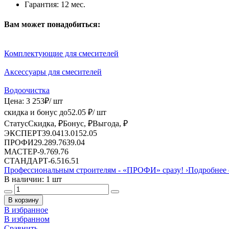
Гарантия:
12 мес.
Вам может понадобиться:
Комплектующие для смесителей
Аксессуары для смесителей
Водоочистка
Цена:
3 253
₽
/ шт
скидка и бонус до
52.05
₽/ шт
Статус
Скидка, ₽
Бонус, ₽
Выгода, ₽
ЭКСПЕРТ
39.04
13.01
52.05
ПРОФИ
29.28
9.76
39.04
МАСТЕР
-
9.76
9.76
СТАНДАРТ
-
6.51
6.51
Профессиональным строителям -
«ПРОФИ»
сразу!
›
Подробнее 
В наличии: 1 шт
В корзину
В избранное
В избранном
Сравнить