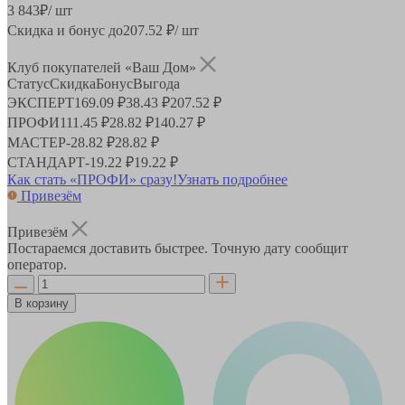
3 843
₽
/ шт
Скидка и бонус до
207.52
₽/ шт
Клуб покупателей «Ваш Дом»
Статус
Скидка
Бонус
Выгода
ЭКСПЕРТ
169.09 ₽
38.43 ₽
207.52 ₽
ПРОФИ
111.45 ₽
28.82 ₽
140.27 ₽
МАСТЕР
-
28.82 ₽
28.82 ₽
СТАНДАРТ
-
19.22 ₽
19.22 ₽
Как стать «ПРОФИ» сразу!
Узнать подробнее
Привезём
Привезём
Постараемся доставить быстрее. Точную дату сообщит
оператор.
В корзину