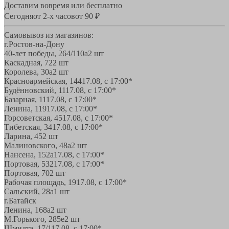
Доставим вовремя или бесплатно
Сегодня
от 2-х часов
от 90 ₽
Самовывоз из магазинов:
г.Ростов-на-Дону
40-лет победы, 264/110а
2 шт
Каскадная, 72
2 шт
Королева, 30а
2 шт
Красноармейская, 144
17.08, с 17:00*
Будённовский, 11
17.08, с 17:00*
Базарная, 11
17.08, с 17:00*
Ленина, 119
17.08, с 17:00*
Горсоветская, 45
17.08, с 17:00*
Тибетская, 34
17.08, с 17:00*
Ларина, 45
2 шт
Малиновского, 48а
2 шт
Нансена, 152а
17.08, с 17:00*
Портовая, 532
17.08, с 17:00*
Портовая, 70
2 шт
Рабочая площадь, 19
17.08, с 17:00*
Сальский, 28a
1 шт
г.Батайск
Ленина, 168а
2 шт
М.Горького, 285е
2 шт
Шмидта, 17/1
17.08, с 17:00*