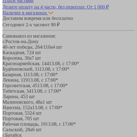
Плати частями
Делите оплату на 4 части, без переплат.
От 1 000 ₽
Наличие в магазинах
Доставим вовремя или бесплатно
Сегодня
от 2-х часов
от 90 ₽
Самовывоз из магазинов:
г.Ростов-на-Дону
40-лет победы, 264/110а
4 шт
Каскадная, 72
4 шт
Королева, 30а
7 шт
Красноармейская, 144
13.08, с 17:00*
Будённовский, 11
13.08, с 17:00*
Базарная, 11
13.08, с 17:00*
Ленина, 119
13.08, с 17:00*
Горсоветская, 45
13.08, с 17:00*
Тибетская, 34
13.08, с 17:00*
Ларина, 45
3 шт
Малиновского, 48а
1 шт
Нансена, 152а
13.08, с 17:00*
Портовая, 532
4 шт
Портовая, 70
5 шт
Рабочая площадь, 19
13.08, с 17:00*
Сальский, 28a
6 шт
г.Батайск