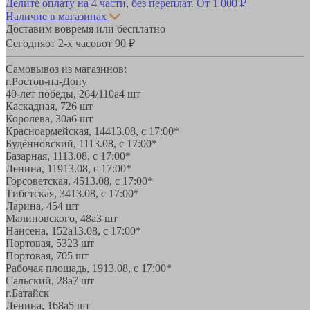
Делите оплату на 4 части, без переплат.
От 1 000 ₽
Наличие в магазинах
Доставим вовремя или бесплатно
Сегодня
от 2-х часов
от 90 ₽
Самовывоз из магазинов:
г.Ростов-на-Дону
40-лет победы, 264/110а
4 шт
Каскадная, 72
6 шт
Королева, 30а
6 шт
Красноармейская, 144
13.08, с 17:00*
Будённовский, 11
13.08, с 17:00*
Базарная, 11
13.08, с 17:00*
Ленина, 119
13.08, с 17:00*
Горсоветская, 45
13.08, с 17:00*
Тибетская, 34
13.08, с 17:00*
Ларина, 45
4 шт
Малиновского, 48а
3 шт
Нансена, 152а
13.08, с 17:00*
Портовая, 532
3 шт
Портовая, 70
5 шт
Рабочая площадь, 19
13.08, с 17:00*
Сальский, 28a
7 шт
г.Батайск
Ленина, 168а
5 шт