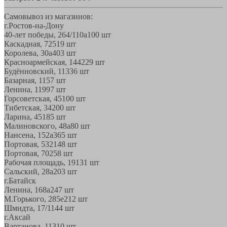
Самовывоз из магазинов:
г.Ростов-на-Дону
40-лет победы, 264/110а
100 шт
Каскадная, 72
519 шт
Королева, 30а
403 шт
Красноармейская, 144
229 шт
Будённовский, 11
336 шт
Базарная, 11
57 шт
Ленина, 119
97 шт
Горсоветская, 45
100 шт
Тибетская, 34
200 шт
Ларина, 45
185 шт
Малиновского, 48а
80 шт
Нансена, 152а
365 шт
Портовая, 532
148 шт
Портовая, 70
258 шт
Рабочая площадь, 19
131 шт
Сальский, 28a
203 шт
г.Батайск
Ленина, 168а
247 шт
М.Горького, 285е
212 шт
Шмидта, 17/1
144 шт
г.Аксай
Вартанова, 11
310 шт