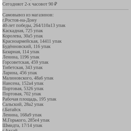
Сегодня
от 2-х часов
от 90 ₽
Самовывоз из магазинов:
г.Ростов-на-Дону
40-лет победы, 264/110а
13 упак
Каскадная, 72
5 упак
Королева, 30а
5 упак
Красноармейская, 144
11 упак
Будённовский, 11
6 упак
Базарная, 11
4 упак
Ленина, 119
6 упак
Горсоветская, 45
9 упак
Тибетская, 34
3 упак
Ларина, 45
6 упак
Малиновского, 48а
6 упак
Нансена, 152а
4 упак
Портовая, 532
6 упак
Портовая, 70
2 упак
Рабочая площадь, 19
5 упак
Сальский, 28a
2 упак
г.Батайск
Ленина, 168а
9 упак
М.Горького, 285е
4 упак
Шмидта, 17/1
4 упак
г.Аксай