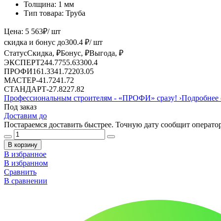
Толщина:
1 мм
Тип товара:
Труба
Цена:
5 563
₽
/ шт
скидка и бонус до
300.4
₽/ шт
Статус
Скидка, ₽
Бонус, ₽
Выгода, ₽
ЭКСПЕРТ
244.77
55.63
300.4
ПРОФИ
161.33
41.72
203.05
МАСТЕР
-
41.72
41.72
СТАНДАРТ
-
27.82
27.82
Профессиональным строителям -
«ПРОФИ»
сразу!
›
Подробнее 
Под заказ
Доставим до
Постараемся доставить быстрее. Точную дату сообщит оператор
В корзину
В избранное
В избранном
Сравнить
В сравнении