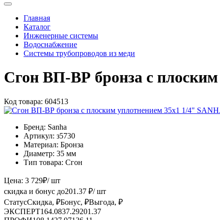
Главная
Каталог
Инженерные системы
Водоснабжение
Системы трубопроводов из меди
Сгон ВП-ВР бронза с плоским
Код товара:
604513
Бренд:
Sanha
Артикул:
з5730
Материал:
Бронза
Диаметр:
35 мм
Тип товара:
Сгон
Цена:
3 729
₽
/ шт
скидка и бонус до
201.37
₽/ шт
Статус
Скидка, ₽
Бонус, ₽
Выгода, ₽
ЭКСПЕРТ
164.08
37.29
201.37