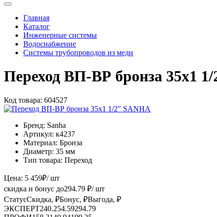
Главная
Каталог
Инженерные системы
Водоснабжение
Системы трубопроводов из меди
Переход ВП-ВР бронза 35x1 1
Код товара:
604527
Бренд:
Sanha
Артикул:
к4237
Материал:
Бронза
Диаметр:
35 мм
Тип товара:
Переход
Цена:
5 459
₽
/ шт
скидка и бонус до
294.79
₽/ шт
Статус
Скидка, ₽
Бонус, ₽
Выгода, ₽
ЭКСПЕРТ
240.2
54.59
294.79