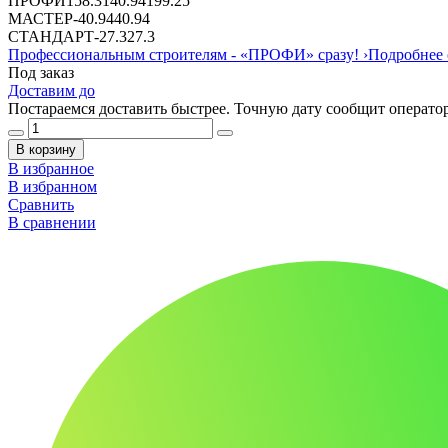
ПРОФИ
158.31
40.94
199.25
МАСТЕР
-
40.94
40.94
СТАНДАРТ
-
27.3
27.3
Профессиональным строителям -
«ПРОФИ»
сразу!
›
Подробнее 
Под заказ
Доставим до
Постараемся доставить быстрее. Точную дату сообщит оператор
В корзину
В избранное
В избранном
Сравнить
В сравнении