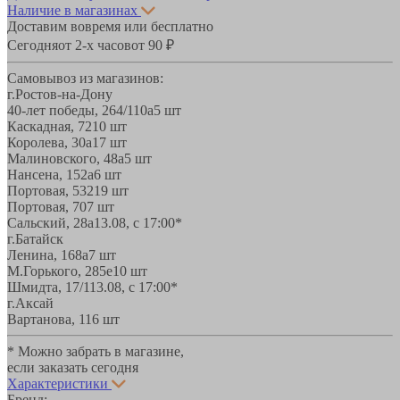
Наличие в магазинах
Доставим вовремя или бесплатно
Сегодня
от 2-х часов
от 90 ₽
Самовывоз из магазинов:
г.Ростов-на-Дону
40-лет победы, 264/110а
5 шт
Каскадная, 72
10 шт
Королева, 30а
17 шт
Малиновского, 48а
5 шт
Нансена, 152а
6 шт
Портовая, 532
19 шт
Портовая, 70
7 шт
Сальский, 28a
13.08, с 17:00*
г.Батайск
Ленина, 168а
7 шт
М.Горького, 285е
10 шт
Шмидта, 17/1
13.08, с 17:00*
г.Аксай
Вартанова, 11
6 шт
* Можно забрать в магазине,
если заказать сегодня
Характеристики
Бренд: