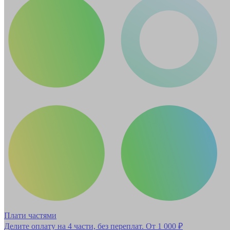
Плати частями
Делите оплату на 4 части, без переплат.
От 1 000 ₽