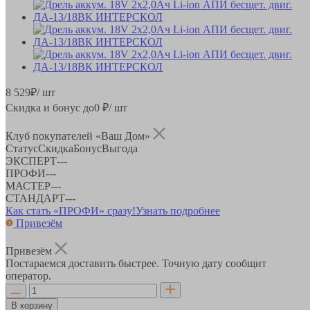
8 529
₽
/ шт
Скидка и бонус до
0
₽/ шт
Клуб покупателей «Ваш Дом»
Статус
Скидка
Бонус
Выгода
ЭКСПЕРТ
-
-
-
ПРОФИ
-
-
-
МАСТЕР
-
-
-
СТАНДАРТ
-
-
-
Как стать «ПРОФИ» сразу!
Узнать подробнее
Привезём
Привезём
Постараемся доставить быстрее. Точную дату сообщит
оператор.
В корзину