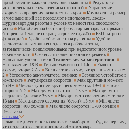
приобретении каждой следующей машины
Редуктор с
механическим переключением скоростей
Управление
скоростью вращения нажатием на курок
Компактный размер
и уменьшенный вес позволяют использовать дрель-
шуруповерт для работы в условиях недостатка свободного
места
Моноблочная бестрансформаторная зарядка заряжает
батарею за 1 час не сокращая срок ее службы
БЗП патрон с
фиксацией
Удобная обрезиненная рукоятка
Удобно
расположенная мощная подсветка рабочей зоны,
автоматически подключающаяся при недостаточном уровне
освещенности
Скоба для подвешивания на ремень
Надежный удобный кейс
Технические характеристики:
Напряжение: 18 В
Тип аккумулятора: Li-Ion
Емкость
аккумулятора: 2 Ач
Количество аккумуляторов в комплекте:
2
Устройство аккумулятора: слайдер
Зарядное устройство в
комплекте
Регулировка оборотов:
Max крутящий момент:
45 Нм
Число ступеней крутящего момента: 19+1
Число
скоростей: 2
Max диаметр патрона: 13 мм
Max диаметр
сверления (дерево): 36 мм
Max диаметр сверления (металл):
13 мм
Max диаметр сверления (бетон): 13 мм
Min число
оборотов: 400 об/мин
Max число оборотов: 1700 об/мин
Вес: 1,6 кг
Отзывы
Помогите другим пользователям с выбором — будьте первым,
кто поделится своим мнением об этом товаре.