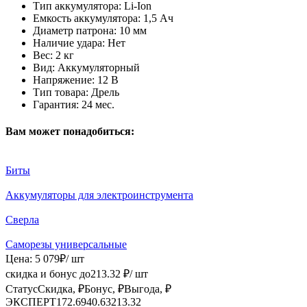
Тип аккумулятора:
Li-Ion
Емкость аккумулятора:
1,5 Ач
Диаметр патрона:
10 мм
Наличие удара:
Нет
Вес:
2 кг
Вид:
Аккумуляторный
Напряжение:
12 В
Тип товара:
Дрель
Гарантия:
24 мес.
Вам может понадобиться:
Биты
Аккумуляторы для электроинструмента
Сверла
Саморезы универсальные
Цена:
5 079
₽
/ шт
скидка и бонус до
213.32
₽/ шт
Статус
Скидка, ₽
Бонус, ₽
Выгода, ₽
ЭКСПЕРТ
172.69
40.63
213.32