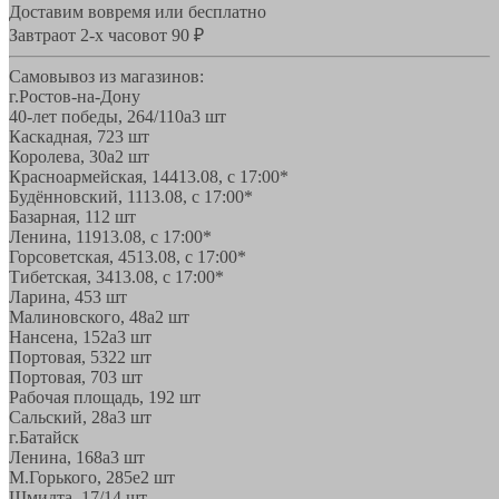
Доставим вовремя или бесплатно
Завтра
от 2-х часов
от 90 ₽
Самовывоз из магазинов:
г.Ростов-на-Дону
40-лет победы, 264/110а
3 шт
Каскадная, 72
3 шт
Королева, 30а
2 шт
Красноармейская, 144
13.08, с 17:00*
Будённовский, 11
13.08, с 17:00*
Базарная, 11
2 шт
Ленина, 119
13.08, с 17:00*
Горсоветская, 45
13.08, с 17:00*
Тибетская, 34
13.08, с 17:00*
Ларина, 45
3 шт
Малиновского, 48а
2 шт
Нансена, 152а
3 шт
Портовая, 532
2 шт
Портовая, 70
3 шт
Рабочая площадь, 19
2 шт
Сальский, 28a
3 шт
г.Батайск
Ленина, 168а
3 шт
М.Горького, 285е
2 шт
Шмидта, 17/1
4 шт