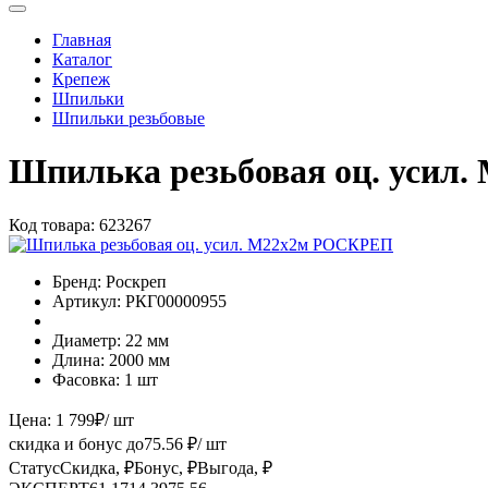
Главная
Каталог
Крепеж
Шпильки
Шпильки резьбовые
Шпилька резьбовая оц. уси
Код товара:
623267
Бренд:
Роскреп
Артикул:
РКГ00000955
Диаметр:
22 мм
Длина:
2000 мм
Фасовка:
1 шт
Цена:
1 799
₽
/ шт
скидка и бонус до
75.56
₽/ шт
Статус
Скидка, ₽
Бонус, ₽
Выгода, ₽