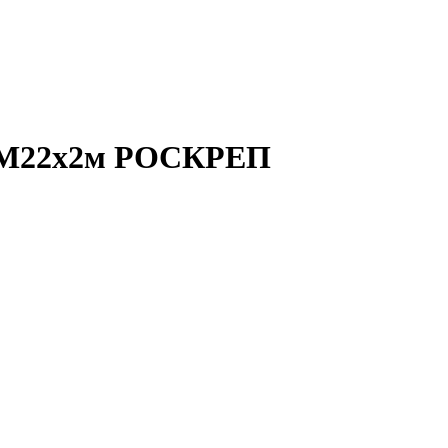
л. М22х2м РОСКРЕП