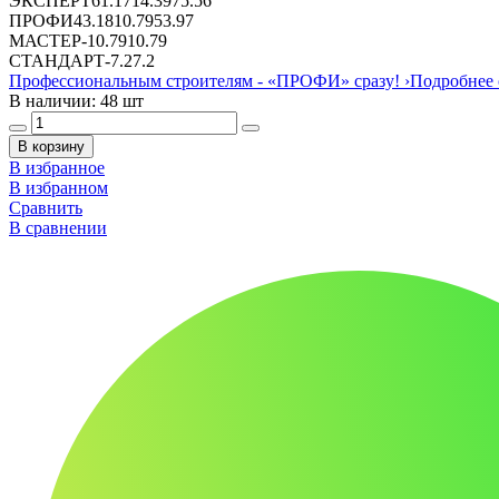
ЭКСПЕРТ
61.17
14.39
75.56
ПРОФИ
43.18
10.79
53.97
МАСТЕР
-
10.79
10.79
СТАНДАРТ
-
7.2
7.2
Профессиональным строителям -
«ПРОФИ»
сразу!
›
Подробнее 
В наличии: 48 шт
В корзину
В избранное
В избранном
Сравнить
В сравнении