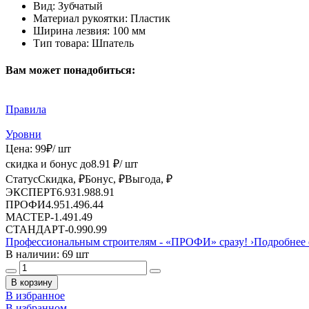
Вид:
Зубчатый
Материал рукоятки:
Пластик
Ширина лезвия:
100 мм
Тип товара:
Шпатель
Вам может понадобиться:
Правила
Уровни
Цена:
99
₽
/ шт
скидка и бонус до
8.91
₽/ шт
Статус
Скидка, ₽
Бонус, ₽
Выгода, ₽
ЭКСПЕРТ
6.93
1.98
8.91
ПРОФИ
4.95
1.49
6.44
МАСТЕР
-
1.49
1.49
СТАНДАРТ
-
0.99
0.99
Профессиональным строителям -
«ПРОФИ»
сразу!
›
Подробнее 
В наличии: 69 шт
В корзину
В избранное
В избранном