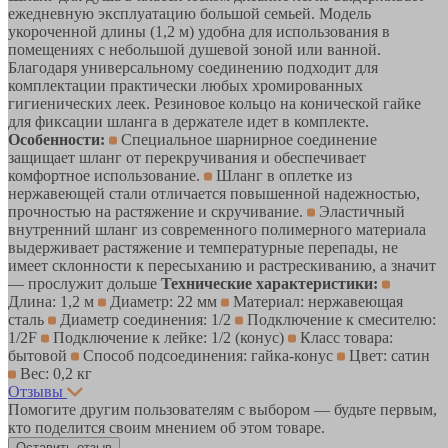
ежедневную эксплуатацию большой семьей. Модель
укороченной длины (1,2 м) удобна для использования в
помещениях с небольшой душевой зоной или ванной.
Благодаря универсальному соединению подходит для
комплектации практически любых хромированных
гигиенических леек. Резиновое кольцо на конической гайке
для фиксации шланга в держателе идет в комплекте.
Особенности:
Специальное шарнирное соединение
защищает шланг от перекручивания и обеспечивает
комфортное использование.
Шланг в оплетке из
нержавеющей стали отличается повышенной надежностью,
прочностью на растяжение и скручивание.
Эластичный
внутренний шланг из современного полимерного материала
выдерживает растяжение и температурные перепады, не
имеет склонности к пересыханию и растрескиванию, а значит
— прослужит дольше
Технические характеристики:
Длина: 1,2 м
Диаметр: 22 мм
Материал: нержавеющая
сталь
Диаметр соединения: 1/2
Подключение к смесителю:
1/2F
Подключение к лейке: 1/2 (конус)
Класс товара:
бытовой
Способ подсоединения: гайка-конус
Цвет: сатин
Вес: 0,2 кг
Отзывы
Помогите другим пользователям с выбором — будьте первым,
кто поделится своим мнением об этом товаре.
Оставить отзыв