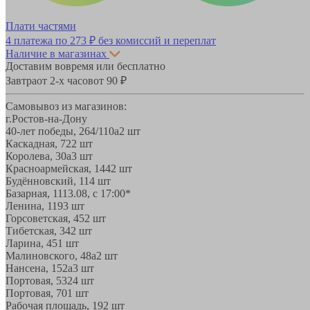
Плати частями
4 платежа по
273 ₽
без комиссий и переплат
Наличие в магазинах
Доставим вовремя или бесплатно
Завтра
от 2-х часов
от 90 ₽
Самовывоз из магазинов:
г.Ростов-на-Дону
40-лет победы, 264/110а
2 шт
Каскадная, 72
2 шт
Королева, 30а
3 шт
Красноармейская, 144
2 шт
Будённовский, 11
4 шт
Базарная, 11
13.08, с 17:00*
Ленина, 119
3 шт
Горсоветская, 45
2 шт
Тибетская, 34
2 шт
Ларина, 45
1 шт
Малиновского, 48а
2 шт
Нансена, 152а
3 шт
Портовая, 532
4 шт
Портовая, 70
1 шт
Рабочая площадь, 19
2 шт