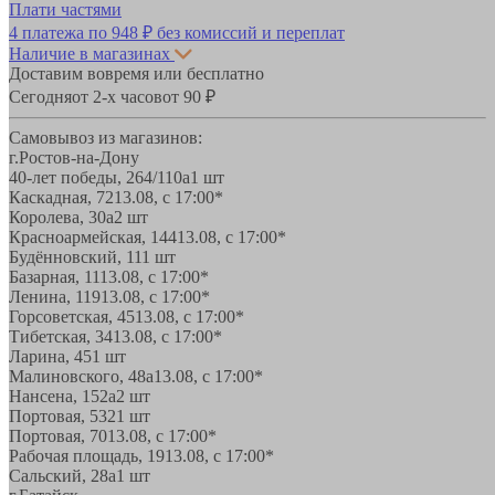
Плати частями
4 платежа по
948 ₽
без комиссий и переплат
Наличие в магазинах
Доставим вовремя или бесплатно
Сегодня
от 2-х часов
от 90 ₽
Самовывоз из магазинов:
г.Ростов-на-Дону
40-лет победы, 264/110а
1 шт
Каскадная, 72
13.08, с 17:00*
Королева, 30а
2 шт
Красноармейская, 144
13.08, с 17:00*
Будённовский, 11
1 шт
Базарная, 11
13.08, с 17:00*
Ленина, 119
13.08, с 17:00*
Горсоветская, 45
13.08, с 17:00*
Тибетская, 34
13.08, с 17:00*
Ларина, 45
1 шт
Малиновского, 48а
13.08, с 17:00*
Нансена, 152а
2 шт
Портовая, 532
1 шт
Портовая, 70
13.08, с 17:00*
Рабочая площадь, 19
13.08, с 17:00*
Сальский, 28a
1 шт