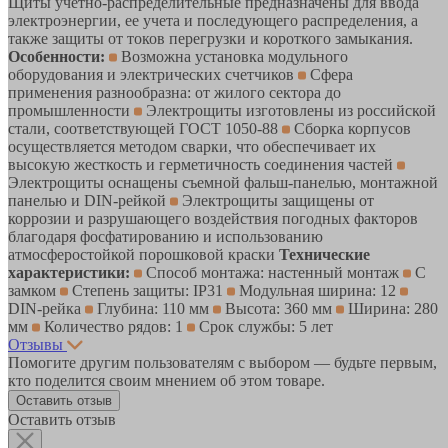
Щиты учетно-распределительные предназначены для ввода
электроэнергии, ее учета и последующего распределения, а
также защиты от токов перегрузки и короткого замыкания.
Особенности:
Возможна установка модульного
оборудования и электрических счетчиков
Сфера
применения разнообразна: от жилого сектора до
промышленности
Электрощиты изготовлены из российской
стали, соответствующей ГОСТ 1050-88
Сборка корпусов
осуществляется методом сварки, что обеспечивает их
высокую жесткость и герметичность соединения частей
Электрощиты оснащены съемной фальш-панелью, монтажной
панелью и DIN-рейкой
Электрощиты защищены от
коррозии и разрушающего воздействия погодных факторов
благодаря фосфатированию и использованию
атмосферостойкой порошковой краски
Технические
характеристики:
Способ монтажа: настенный монтаж
С
замком
Степень защиты: IP31
Модульная ширина: 12
DIN-рейка
Глубина: 110 мм
Высота: 360 мм
Ширина: 280
мм
Количество рядов: 1
Срок службы: 5 лет
Отзывы
Помогите другим пользователям с выбором — будьте первым,
кто поделится своим мнением об этом товаре.
Оставить отзыв
Оставить отзыв