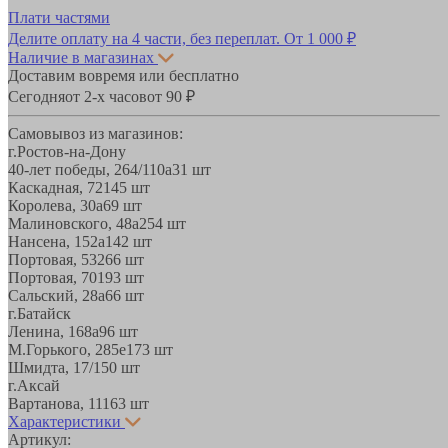
Плати частями
Делите оплату на 4 части, без переплат.
От 1 000 ₽
Наличие в магазинах
Доставим вовремя или бесплатно
Сегодня
от 2-х часов
от 90 ₽
Самовывоз из магазинов:
г.Ростов-на-Дону
40-лет победы, 264/110а
31 шт
Каскадная, 72
145 шт
Королева, 30а
69 шт
Малиновского, 48а
254 шт
Нансена, 152а
142 шт
Портовая, 532
66 шт
Портовая, 70
193 шт
Сальский, 28a
66 шт
г.Батайск
Ленина, 168а
96 шт
М.Горького, 285е
173 шт
Шмидта, 17/1
50 шт
г.Аксай
Вартанова, 11
163 шт
Характеристики
Артикул: