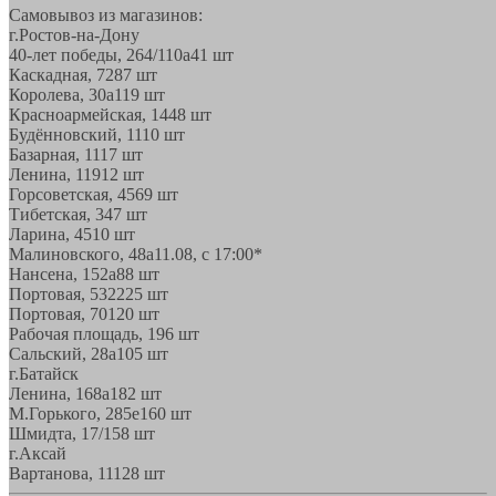
Самовывоз из магазинов:
г.Ростов-на-Дону
40-лет победы, 264/110а
41 шт
Каскадная, 72
87 шт
Королева, 30а
119 шт
Красноармейская, 144
8 шт
Будённовский, 11
10 шт
Базарная, 11
17 шт
Ленина, 119
12 шт
Горсоветская, 45
69 шт
Тибетская, 34
7 шт
Ларина, 45
10 шт
Малиновского, 48а
11.08, с 17:00*
Нансена, 152а
88 шт
Портовая, 532
225 шт
Портовая, 70
120 шт
Рабочая площадь, 19
6 шт
Сальский, 28a
105 шт
г.Батайск
Ленина, 168а
182 шт
М.Горького, 285е
160 шт
Шмидта, 17/1
58 шт
г.Аксай
Вартанова, 11
128 шт