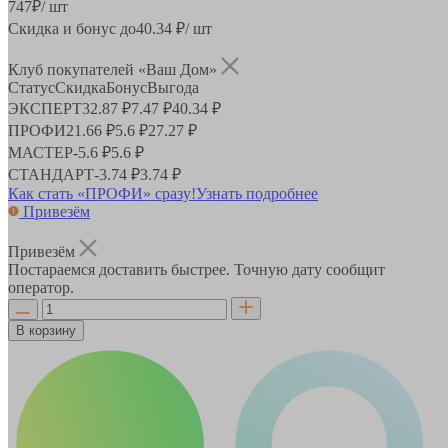
747
₽
/ шт
Скидка и бонус до
40.34
₽/ шт
Клуб покупателей «Ваш Дом»
Статус
Скидка
Бонус
Выгода
ЭКСПЕРТ
32.87 ₽
7.47 ₽
40.34 ₽
ПРОФИ
21.66 ₽
5.6 ₽
27.27 ₽
МАСТЕР
-
5.6 ₽
5.6 ₽
СТАНДАРТ
-
3.74 ₽
3.74 ₽
Как стать «ПРОФИ» сразу!
Узнать подробнее
Привезём
Привезём
Постараемся доставить быстрее. Точную дату сообщит
оператор.
В корзину