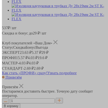
537
₽
/ шт
Скидка и бонус до
29
₽/ шт
Клуб покупателей «Ваш Дом»
Статус
Скидка
Бонус
Выгода
ЭКСПЕРТ
23.63 ₽
5.37 ₽
29 ₽
ПРОФИ
15.57 ₽
4.03 ₽
19.6 ₽
МАСТЕР
-
4.03 ₽
4.03 ₽
СТАНДАРТ
-
2.69 ₽
2.69 ₽
Как стать «ПРОФИ» сразу!
Узнать подробнее
Привезём
Привезём
Постараемся доставить быстрее. Точную дату сообщит
оператор.
В корзину