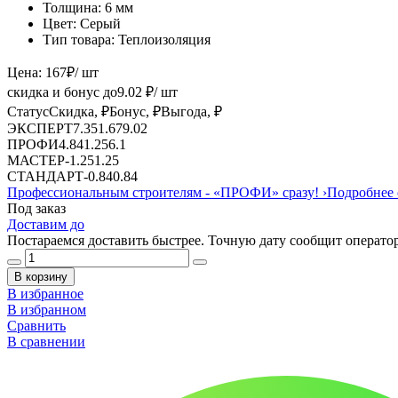
Толщина:
6 мм
Цвет:
Серый
Тип товара:
Теплоизоляция
Цена:
167
₽
/ шт
скидка и бонус до
9.02
₽/ шт
Статус
Скидка, ₽
Бонус, ₽
Выгода, ₽
ЭКСПЕРТ
7.35
1.67
9.02
ПРОФИ
4.84
1.25
6.1
МАСТЕР
-
1.25
1.25
СТАНДАРТ
-
0.84
0.84
Профессиональным строителям -
«ПРОФИ»
сразу!
›
Подробнее 
Под заказ
Доставим до
Постараемся доставить быстрее. Точную дату сообщит оператор
В корзину
В избранное
В избранном
Сравнить
В сравнении